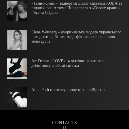
«Темно-синій»: відвертий діалог співачки KOLA та
підопічного Артема Пивоварова з «Голосу країни»
Гідаята Сеїдова
Elena Weisberg – американська модель українського
походження, бізнес-леді, філантроп та колишня
телеведуча
Art Demur «LOVE»: 4 відтінки кохання в
дебютному альбомі співака
Alina Pash презентує нову пісню «Вірити»
CONTACTS