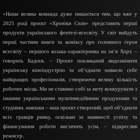
«Наша велика команда дуже пишається тим, що вже у
2025 році проєкт «Хроніки Сили» представить перші
продукти українського фентезі-всесвіту. У світ вийдуть
перші частини книги та коміксу про головного героя
всесвіту – першого козака-характерника на ім’я Хорт, –
говорить Бадоєв. – Проєкт покликаний видозмінити
українську кіноіндустрію та об’єднати навколо себе
найкращих професіоналів, створюючи велику кількість
робочих місць. Ми не cтавимо собі за мету конкурувати з
іншими українськими мультимедійними продуктами та
студіями, навпаки – наш проєкт створений, щоб об’єднати
всіх гравців ринку, оскільки за наявності успіху та
фінансування роботи вистачить усім, – підкреслив
режисер.