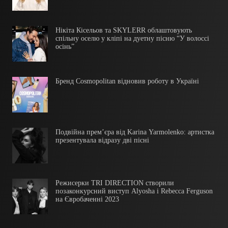
Нікіта Кісельов та SKYLERR облаштовують
спільну оселю у кліпі на дуетну пісню “У волоссі
осінь”
Бренд Cosmopolitan відновив роботу в Україні
Подвійна прем’єра від Karina Yarmolenko: артистка
презентувала відразу дві пісні
Режисерки TRI DIRECTION створили
позаконкурсний виступ Alyosha і Rebecca Ferguson
на Євробаченні 2023