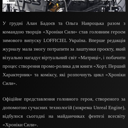
У грудні Алан Бадоєв та Ольга Навроцька разом з
командою творців «Хроніки Сили» став головним героєм
зимового випуску LOFFICIEL Україна. Вперше редакція
журналу мала змогу потрапити за лаштунки проєкту, який
візуально нагадує віртуальний світ «Матриці», і побачити
процес створення промо-ролика для книги «Хорт. Перший
Характерник» та коміксу, які розпочнуть цикл «Хроніки
Сили».
Офіційне представлення головного героя, створеного за
допомогою сучасних технологій (зокрема Unreal Engine),
відбулося сьогодні на майданчиках фентезі всесвіту
«Хроніки Сили».