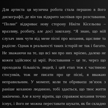
Для артиста ця музична робота стала першою в його
дискографії, де він так відкрито заспівав про розставання.
“Полин” відкриває нову сторону Нікіти Кісельова –
вразливу, розбиту, але досі закохану. “Я знаю, що мій
слухач звик чути від мене пісні про кохання, щасливе та
радісне. Однак в реальності таких історій не так і багато.
Не зважаючи на те, що всі ми про них мріємо, далеко не
кожен здійснює ці мрії. Розставання – це те, через що
проходила більшість людей, і цей етап теж є частиною
стосунків, тож не писати про це пісні, я вважаю
неправильним. У момент, коли ти обриваєш зв’язок з
раніше коханою людиною, тобі здається, що твоє життя
закінчено. Але я хочу вірити, що справжнє кохання точно
існує, і його не можна переставати шукати, як би складно