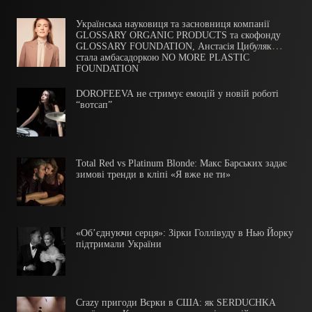
Українська науковиця та засновниця компанії
GLOSSARY ORGANIC PRODUCTS та єкофонду
GLOSSARY FOUNDATION, Анстасія Цибуляк
стала амбасадоркою NO MORE PLASTIC
FOUNDATION
DOROFEEVA не стримує емоцій у новій роботі
“вотсап”
Total Red vs Platinum Blonde: Макс Барських задає
зимові тренди в кліпі «Я вже не ти»
«Об’єднуючи серця»:​ Зірки Голлівуду ​в Нью Йорку
підтримали України
Crazy пригоди Вєрки в США: як SERDUCHKA