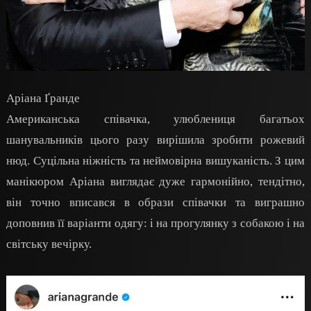
Аріана Ґранде
Американська співачка, улюблениця багатьох
шанувальників цього разу вирішила зробити рожевий
нюд. Суцільна ніжність та неймовірна вишуканість. З цим
манікюром Аріана виглядає дуже гармонійно, тендітно,
він точно вписався в образи співачки та виграшно
доповнив її варіанти одягу: і на прогулянку з собакою і на
світську вечірку.