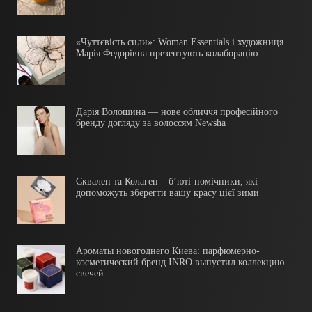
«Чуттєвість сили»: Woman Essentials і художниця
Марія Федорівна презентують колаборацію
Дарія Волошина — нове обличчя професійного
бренду догляду за волоссям Newsha
Сквален та Колаген – б’юті-помічники, які
допоможуть зберегти вашу красу цієї зими
Ароматы новогоднего Киева: парфюмерно-
косметический бренд INRO выпустил коллекцию
свечей