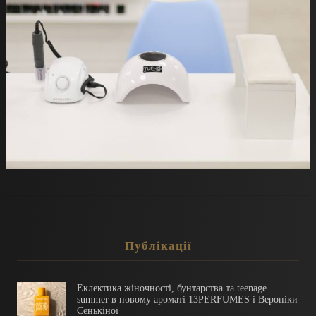
Публікації
Еклектика жіночності, бунтарства та teenage
summer в новому ароматі 13PERFUMES і Вероніки
Сенькіної