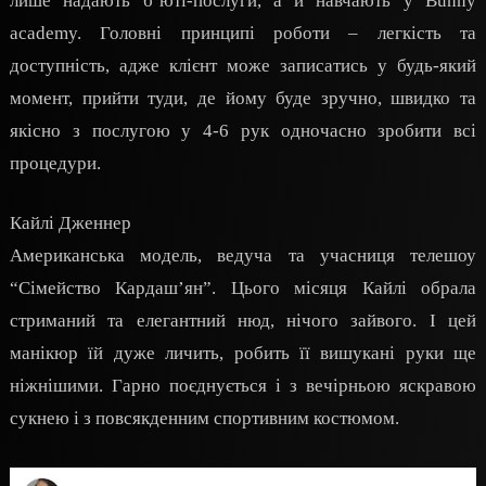
лише надають б’юті-послуги, а й навчають у Bunny
academy. Головні принципі роботи – легкість та
доступність, адже клієнт може записатись у будь-який
момент, прийти туди, де йому буде зручно, швидко та
якісно з послугою у 4-6 рук одночасно зробити всі
процедури.
Кайлі Дженнер
Американська модель, ведуча та учасниця телешоу
“Сімейство Кардаш’ян”. Цього місяця Кайлі обрала
стриманий та елегантний нюд, нічого зайвого. І цей
манікюр їй дуже личить, робить її вишукані руки ще
ніжнішими. Гарно поєднується і з вечірньою яскравою
сукнею і з повсякденним спортивним костюмом.