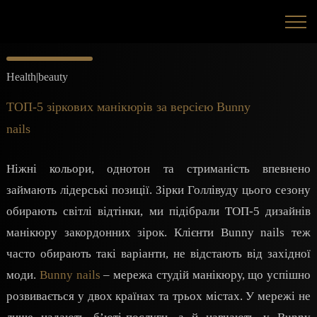
Health|beauty
ТОП-5 зіркових манікюрів за версією Bunny
nails
Ніжні кольори, однотон та стриманість впевнено
займають лідерські позиції. Зірки Голлівуду цього сезону
обирають світлі відтінки, ми підібрали ТОП-5 дизайнів
манікюру закордонних зірок. Клієнти Bunny nails теж
часто обирають такі варіанти, не відстають від західної
моди.
Bunny nails
– мережа студій манікюру, що успішно
розвивається у двох країнах та трьох містах. У мережі не