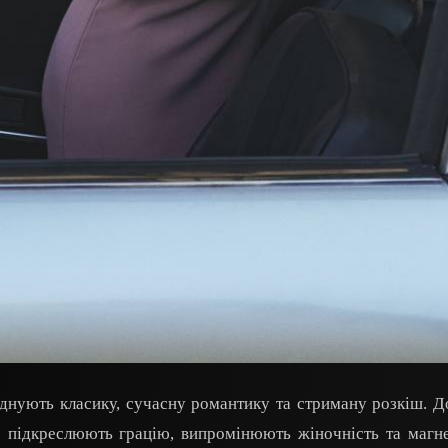
оєднують класику, сучасну романтику та стриману розкіш. 
що підкреслюють грацію, випромінюють жіночність та магн