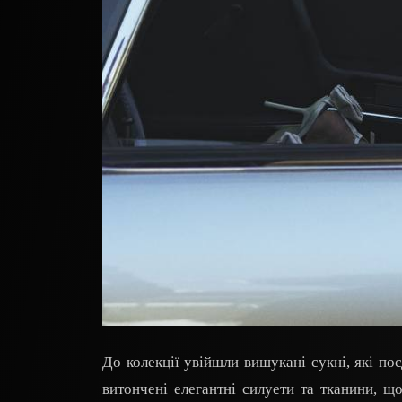
До колекції увійшли вишукані сукні, які п
витончені елегантні силуети та тканини, 