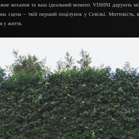
равжне кохання та ваш ідеальний момент. VISHNI дарують м
вна сцена – твій перший поцілунок у Севільї. Миттєвість, в
я у життя.