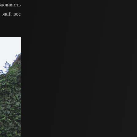
ожливість
 якій все