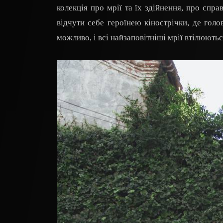
колекція про мрії та їх здійнення, про сп
відчути себе героїнею кінострічки, де голо
можливо, і всі найзаповітніші мрії втілюютьс