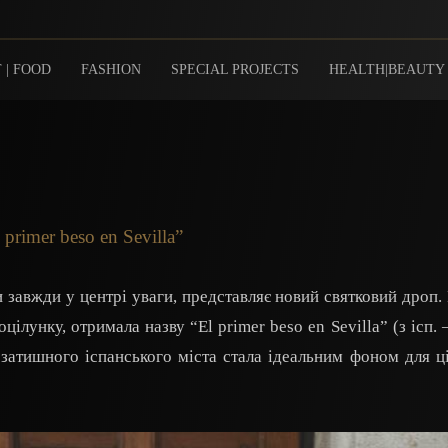
 | FOOD
FASHION
SPECIAL PROJECTS
HEALTH|BEAUTY
rimer beso en Sevilla”
и завжди у центрі уваги, представляє новий святковий дроп. 
ілунку, отримала назву “El primer beso en Sevilla” (з ісп.
затишного іспанського міста стала ідеальним фоном для ціє