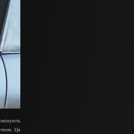
Домінують
етизм. Ця