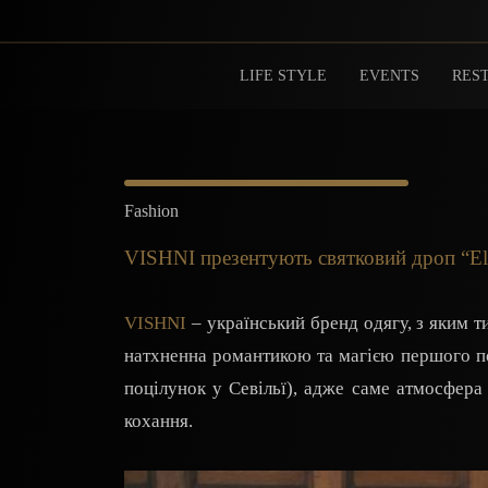
LIFE STYLE
EVENTS
REST
Fashion
VISHNI презентують святковий дроп “El p
VISHNI
– український бренд одягу, з яким т
натхненна романтикою та магією першого поц
поцілунок у Севільї), адже саме атмосфера 
кохання.