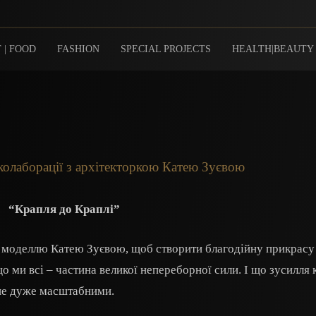
 | FOOD
FASHION
SPECIAL PROJECTS
HEALTH|BEAUTY
 колаборації з архітекторкою Катею Зуєвою
“Крапля до Краплі”
а моделлю Катею Зуєвою, щоб створити благодійну прикрасу 
що ми всі – частина великої непереборної сили. І що зусилля
 не дуже масштабними.