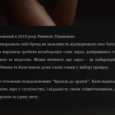
снований в 2019 році Риммою Ушаковою.
творювала свій бренд як можливість відтворювати своє бачен
а вирішила зробити колаборацію саме зараз, довірившись 
ркою та моделлю. Жінки впевнені, що зараз – це найкращи
Римма та Катя мають дуже схожі смаки у виборі прикрас.
з тотожним повідомленням “Крапля до краплі”, Катя надиха
ни, віра у суспільство, і відданість своїм співвітчизникам, 
разом за єдину мету.