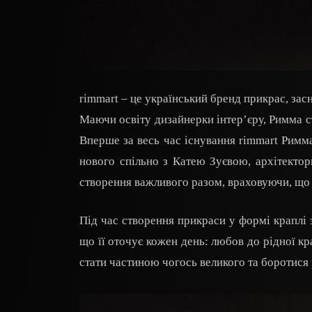
rimmart – це український бренд прикрас, за
Маючи освіту дизайнерки інтер’єру, Римма с
Вперше за весь час існування rimmart Римм
нового спільно з Катею Зуєвою, архітекто
створення важливого разом, враховуючи, що 
Під час створення прикраси у формі краплі 
що її оточує кожен день: любов до рідної краї
стати частиною чогось великого та боротися 