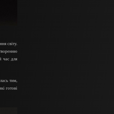
ня світу.
створенню
й час для
лась тим,
які готові