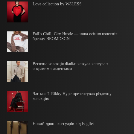
Love collection by W8LESS
Fall’s Chill, City Hustle — нова осіння колекція
бренду BEOMDSGN
Весняна колекція diadia: кежуал капсула з
яскравими акцентами
Час магії: Rikky Hype презентував різдвяну
колекцію
Новий дроп аксесуарів від Bagllet