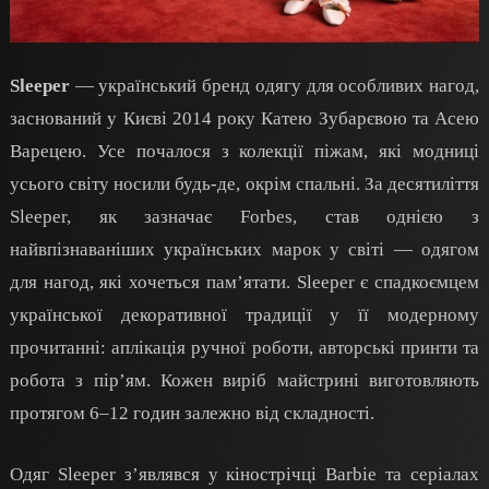
Sleeper
— український бренд одягу для особливих нагод,
заснований у Києві 2014 року Катею Зубарєвою та Асею
Варецею. Усе почалося з колекції піжам, які модниці
усього світу носили будь-де, окрім спальні. За десятиліття
Sleeper, як зазначає Forbes, став однією з
найвпізнаваніших українських марок у світі — одягом
для нагод, які хочеться пам’ятати. Sleeper є спадкоємцем
української декоративної традиції у її модерному
прочитанні: аплікація ручної роботи, авторські принти та
робота з пір’ям. Кожен виріб майстрині виготовляють
протягом 6–12 годин залежно від складності.
Одяг Sleeper з’являвся у кінострічці Barbie та серіалах