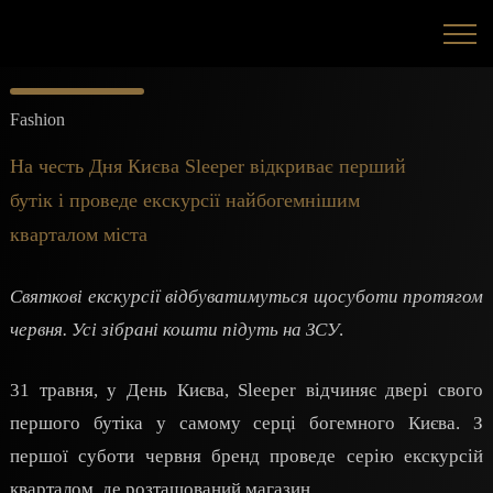
Fashion
На честь Дня Києва Sleeper відкриває перший
бутік і проведе екскурсії найбогемнішим
кварталом міста
Святкові екскурсії відбуватимуться щосуботи протягом
червня. Усі зібрані кошти підуть на ЗСУ
.
31 травня, у День Києва, Sleeper відчиняє двері свого
першого бутіка у самому серці богемного Києва. З
першої суботи червня бренд проведе серію екскурсій
кварталом, де розташований магазин.