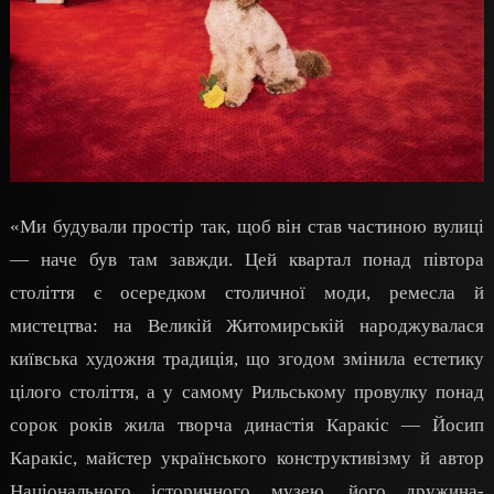
«Ми будували простір так, щоб він став частиною вулиці
— наче був там завжди. Цей квартал понад півтора
століття є осередком столичної моди, ремесла й
мистецтва: на Великій Житомирській народжувалася
київська художня традиція, що згодом змінила естетику
цілого століття, а у самому Рильському провулку понад
сорок років жила творча династія Каракіс — Йосип
Каракіс, майстер українського конструктивізму й автор
Національного історичного музею, його дружина-