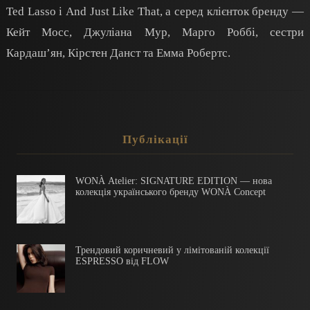
Ted Lasso і And Just Like That, а серед клієнток бренду —
Кейт Мосс, Джуліана Мур, Марго Роббі, сестри
Кардаш’ян, Кірстен Данст та Емма Робертс.
Публікації
WONÀ Atelier: SIGNATURE EDITION — нова
колекція українського бренду WONÀ Concept
Трендовий коричневий у лімітованій колекції
ESPRESSO від FLOW