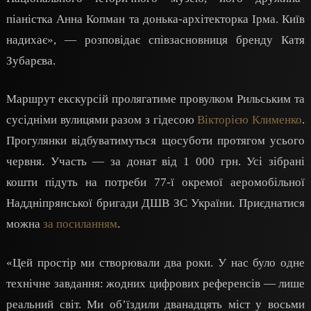
піаністка Анна Копман та донька-архітекторка Ірма. Київ
надихає», — розповідає співзасновниця бренду Катя
Зубарєва.
Маршрут екскурсій пролягатиме провулком Рильським та
сусідніми вулицями разом з гідесою
Вікторією Клименко
.
Прогулянки відбуватимуться щосуботи протягом усього
червня. Участь — за донат від 1 000 грн. Усі зібрані
кошти підуть на потреби 77-ї окремої аеромобільної
Наддніпрянської бригади ДШВ ЗС України. Приєднатися
можна
за посиланням
.
«Цей простір ми створювали два роки. У нас було одне
технічне завдання: жодних цифрових референсів — лише
реальний світ. Ми об’їздили дванадцять міст у восьми