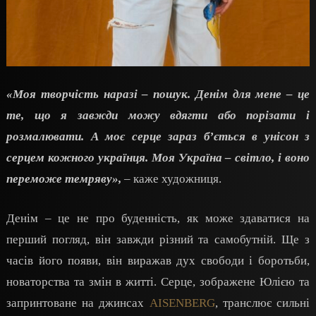
«Моя творчість наразі – пошук. Денім для мене – це
те, що я завжди можу вдягти або порізати і
розмалювати. А моє серце зараз б’ється в унісон з
серцем кожного українця. Моя Україна – світло, і воно
переможе темряву»,
– каже художниця.
Денім – це не про буденність, як може здаватися на
перший погляд, він завжди різний та самобутній. Ще з
часів його появи, він виражав дух свободи і боротьби,
новаторства та змін в житті. Серце, зображене Юлією та
запринтоване на джинсах
AISENBERG
, транслює сильні