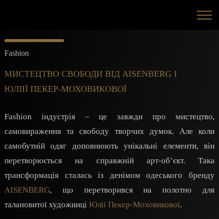
Fashion
МИСТЕЦТВО СВОБОДИ ВІД AISENBERG І
ЮЛІІЇ ПЕКЕР-МОХОВИКОВОЇ
Fashion індустрія – це завжди про мистецтво,
самовираження та свободу творчих думок. Але коли
самобутній одяг доповнюють унікальні елементи, він
перетворюється на справжній арт-об’єкт. Така
трансформація сталась із денімом одеського бренду
AISENBERG
, що перетворився на полотно для
талановитої художниці
Юлії Пекер-Моховикової
.