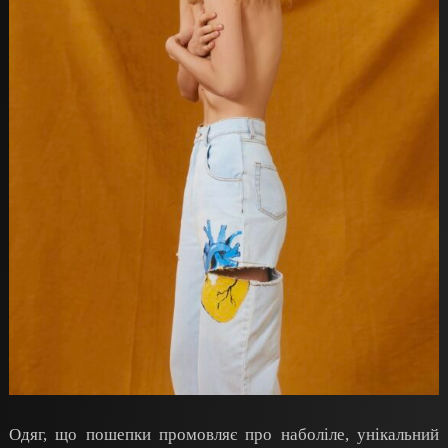
Одяг, що пошепки промовляє про наболіле, унікальний