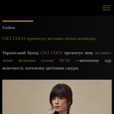
Fashion
CICI COCO презентує весняно-літню колекцію
Український бренд
CICI COCO
презентує нову
весняно-
літню колекцію сезону SS’26
—витончену оду
жіночності, натхненну цвітінням сакури.