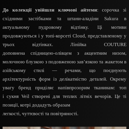
До колекції увійшли ключові айтеми
: сорочка зі
східними застібками та штани-аладіни Sakura в
актуальному пудровому відтінку. Ці мотиви
продовжуються і у топі-корсеті Cloud, представленому у
трьох відтінках. Лінійка COUTURE
доповнена спідницею-олівцем з акцентним низом,
молочною блузкою з подовженою зав’язкою та жакетом в
азійському стилі — речами, що поєднують
архітектурність форм із делікатністю деталей. Окрему
увагу бренд приділяє напівпрозорим тканинам: топ
і сукня Veil створені для теплих літніх вечорів. Це ті
позиції, котрі додадуть образам
легкості, чуттєвості та повітряності.