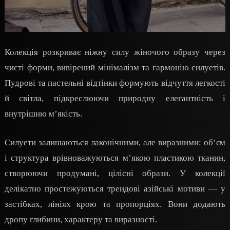
Колекція розкриває ніжну силу жіночого образу через
чисті форми, вивірений мінімалізм та гармонію силуетів.
Пудрові та пастельні відтінки формують відчуття легкості
й світла, підкреслюючи природну елегантність і
внутрішню м’якість.
Силуети залишаються лаконічними, але виразними: обʼєм
і структура врівноважуються м’якою пластикою тканин,
створюючи продумані, цілісні образи. У колекції
делікатно простежуються трендові азійські мотиви — у
застібках, лініях крою та пропорціях. Вони додають
дропу глибини, характеру та виразності.