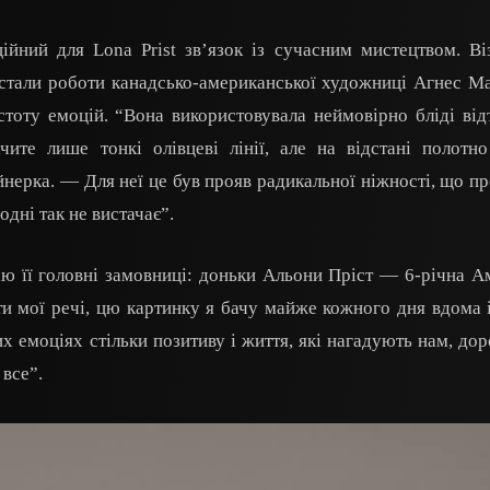
ійний для Lona Prist зв’язок із сучасним мистецтвом. В
 стали роботи канадсько-американської художниці Агнес Ма
тоту емоцій. “Вона використовувала неймовірно бліді від
чите лише тонкі олівцеві лінії, але на відстані полотн
ерка. — Для неї це був прояв радикальної ніжності, що пр
одні так не вистачає”.
ю її головні замовниці: доньки Альони Пріст — 6-річна Ам
и мої речі, цю картинку я бачу майже кожного дня вдома і
х емоціях стільки позитиву і життя, які нагадують нам, дор
 все”.