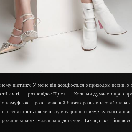
му відтінку. У мене він асоціюється з приходом весни, з 
стійкості, — розповідає Пріст. — Коли ми думаємо про спро
бо камуфляж. Проте рожевий багато разів в історії ставав
шню тендітність і величезну внутрішню силу, яку сьогодні д
проханням моїх маленьких донечок. Так що все зійшлося