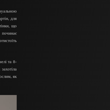
ізуальною
ртін, для
тінки, що
о починає
отистоїть
елі та 8-
 захотіла
ослим, як