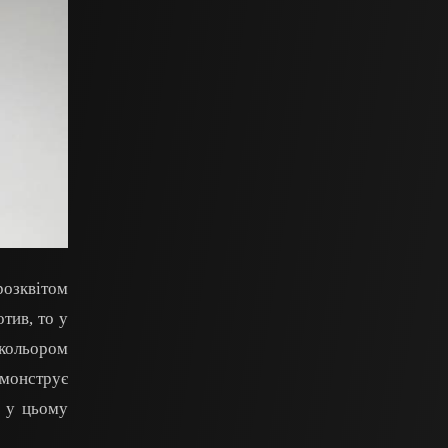
розквітом
тив, то у
 кольором
емонструє
 у цьому