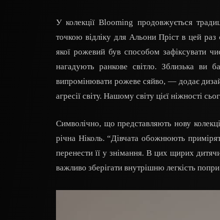
У колекції Blooming продовжується традиц
точкою відліку для Альони Пріст в цей раз
якої рожевий був способом зафіксувати чис
нагадують ранкове світло. Зблизька ви ба
випромінювати рожеве сяйво, — додає дизайн
агресії світу. Нашому світу цієї ніжності сьог
Символічно, що представляють нову колекці
річна Ніколь. “Дівчата обожнюють примірят
перенести її у знімання. В цих щирих дитячи
важливо зберігати внутрішню легкість попри