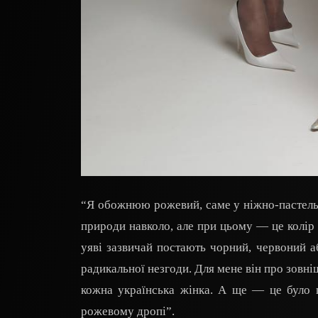
“Я обожнюю рожевий, саме у ніжно-пастельно
природи навколо, але при цьому — це колір 
уяві зазвичай постають чорний, червоний а
радикальної незгоди. Для мене він про зовні
кожна українська жінка. А ще — це було 
рожевому дропі”.