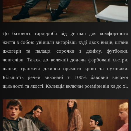
До базового гардероба від german для комфортного
життя з собою увійшли вигорівші худі двох видів, штани
джогери та палацо, сорочки з деніму, футболки,
лонгсліви. Також до колекції додали фарбовані светри,
шапки, гранжеві джинси прямого крою та пуховики.
Більшість речей виконані зі 100% бавовни високої
щільності та якості. Колекція включає розміри від xs до xl.