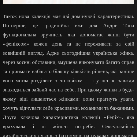
Також нова колекція має дві домінуючі характеристики.
По-перше, це традиційна вже для Андре Тана
функціональна зручність, яка допомагає жінці бути
«феніксом» кожен день та не переживати за свій
зовнішній вигляд. Адже сьогоднішня українська жінка,
через воєнні обставини, змушена виконувати багато справ
та приймати набагато більшу кількість рішень, які раніше
вона могла розділити з чоловіком — і у неї не завжди
знаходиться зайвий час на себе. При цьому жінки в будь-
якому віці лишаються жінками: вони прагнуть уваги,
хочуть відчувати себе красивими, коханими та бажаними.
Друга ключова характеристика колекції «Fenix», яка
врахувала і ці жіночі потреби. Сексуальність
дизайнерських суконь з бахромою на рукавах допомагає