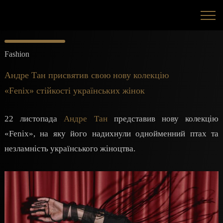
Fashion
Андре Тан присвятив свою нову колекцію
«Fenix» стійкості українських жінок
22 листопада
Андре Тан
представив нову колекцію
«Fenix», на яку його надихнули однойменний птах та
незламність українського жіноцтва.