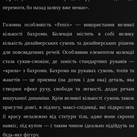
перемоги, бо назад шляху вже немає».
Головна особливість «Fenix» — використання великої
кількості бахроми. Колекція містить в собі велику
кількість дизайнерських суконь та дизайнерських рішень
для повсякденних речей. Особливим елементом колекції
стала сукня-смокінг, де замість стандартних рукавів —
«крила» з бахроми. Бахрома на рукавах суконь, топів та
жакетів — це приємна (на дотик і для ока) деталь, яка
створює ефект руху, свободи та легкості, додає речам
вишуканої динаміки. Крім великої кількості суконь також
присутні довгі, в підлогу, максі-спідниці, які підкреслять
її красу незалежно від статури тіла, адже вони скроєні
навкіс, під кутом — і таким чином ідеально підійдуть на
будь-яку фігуру.