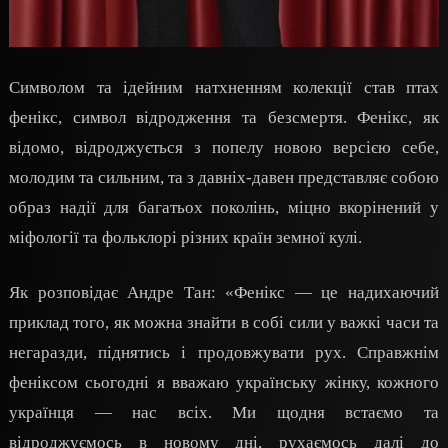
Символом та ідейним натхненням колекції став птах
фенікс, символ відродження та безсмертя. Фенікс, як
відомо, відроджується з попелу новою версією себе,
молодим та сильним, та з давніх-давен представляє собою
образ надії для багатьох поколінь, міцно вкорінений у
міфології та фольклорі різних країн земної кулі.
Як розповідає Андре Тан: «Фенікс — це надихаючий
приклад того, як можна знайти в собі сили у важкі часи та
негаразди, піднятись і продовжувати рух. Справжнім
феніксом сьогодні я вважаю українську жінку, кожного
українця — нас всіх. Ми щодня встаємо та
відроджуємось в новому дні, рухаємось далі до