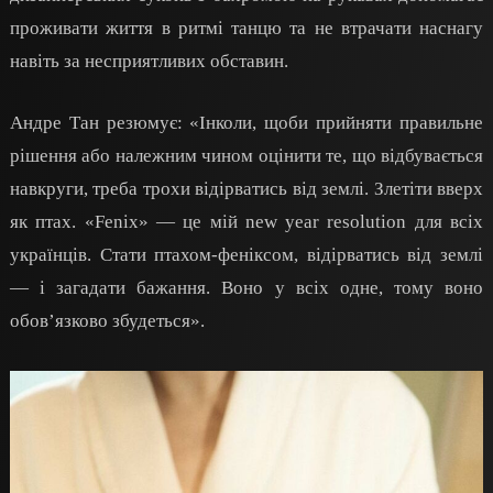
проживати життя в ритмі танцю та не втрачати наснагу
навіть за несприятливих обставин.
Андре Тан резюмує: «Інколи, щоби прийняти правильне
рішення або належним чином оцінити те, що відбувається
навкруги, треба трохи відірватись від землі. Злетіти вверх
як птах. «Fenix» — це мій new year resolution для всіх
українців. Стати птахом-феніксом, відірватись від землі
— і загадати бажання. Воно у всіх одне, тому воно
обов’язково збудеться».