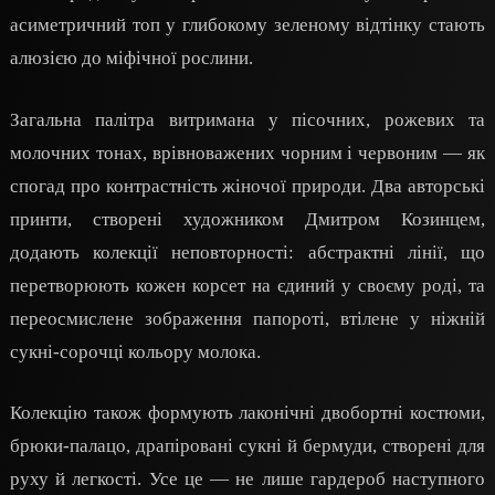
асиметричний топ у глибокому зеленому відтінку стають
алюзією до міфічної рослини.
Загальна палітра витримана у пісочних, рожевих та
молочних тонах, врівноважених чорним і червоним — як
спогад про контрастність жіночої природи. Два авторські
принти, створені художником Дмитром Козинцем,
додають колекції неповторності: абстрактні лінії, що
перетворюють кожен корсет на єдиний у своєму роді, та
переосмислене зображення папороті, втілене у ніжній
сукні-сорочці кольору молока.
Колекцію також формують лаконічні двобортні костюми,
брюки-палацо, драпіровані сукні й бермуди, створені для
руху й легкості. Усе це — не лише гардероб наступного