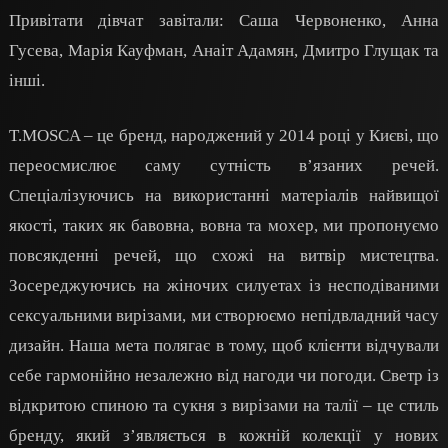
Привітати дівчат завітали: Саша Червоненко, Анна
Гусева, Марія Кауфман, Анаіт Адамян, Дмитро Глущак та
інші.
T.MOSCA – це бренд, народжений у 2014 році у Києві, що
переосмислює саму сутність в’язаних речей.
Спеціалізуючись на використанні матеріалів найвищої
якості, таких як бавовна, вовна та мохер, ми пропонуємо
повсякденні речей, що схожі на витвір мистецтва.
Зосереджуючись на жіночих силуетах із несподіваними
сексуальними вирізами, ми створюємо непідвладний часу
дизайн. Наша мета полягає в тому, щоб клієнти відчували
себе гармонійно незалежно від нагоди чи погоди. Светр із
відкритою спиною та сукня з вирізами на талії – це стиль
бренду, який з’являється в кожній колекції у нових