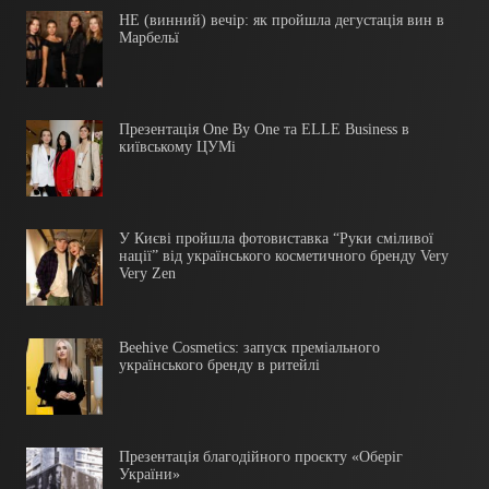
НЕ (винний) вечір: як пройшла дегустація вин в
Марбельї
Презентація One By One та ELLE Business в
київському ЦУМі
У Києві пройшла фотовиставка “Руки сміливої
нації” від українського косметичного бренду Very
Very Zen
Beehive Cosmetics: запуск преміального
українського бренду в ритейлі
Презентація благодійного проєкту «Оберіг
України»