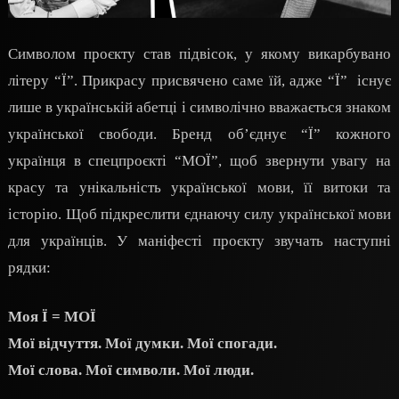
Символом проєкту став підвісок, у якому викарбувано
літеру “Ї”. Прикрасу присвячено саме їй, адже “Ї” існує
лише в українській абетці і символічно вважається знаком
української свободи. Бренд об’єднує “Ї” кожного
українця в спецпроєкті “МОЇ”, щоб звернути увагу на
красу та унікальність української мови, її витоки та
історію. Щоб підкреслити єднаючу силу української мови
для українців. У маніфесті проєкту звучать наступні
рядки:
Моя Ї = МОЇ
Мої відчуття. Мої думки. Мої спогади.
Мої слова. Мої символи. Мої люди.