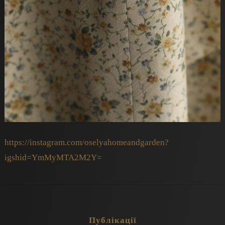
https://instagram.com/oselyahomeandgarden?
igshid=YmMyMTA2M2Y=
Публікації