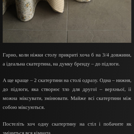
Гарно, коли ніжки столу прикриті хоча б на 3/4 довжини,
а ідеальна скатертина, на думку бренду – до підлоги.
А ще краще – 2 скатертини на столі одразу. Одна – нижня,
до підлоги, яка створює тло для другої – верхньої, іі
можна міксувати, змінювати. Майже всі скатертини між
собою міксуються.
Постеліть хоч одну скатертину на стіл і побачите як
зміниться вся кімната