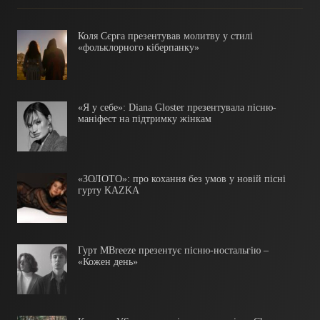
Коля Сєрга презентував молитву у стилі
«фольклорного кіберпанку»
«Я у себе»: Diana Gloster презентувала пісню-
маніфест на підтримку жінкам
«ЗОЛОТО»: про кохання без умов у новій пісні
гурту KAZKA
Гурт MBreeze презентує пісню-ностальгію –
«Кожен день»