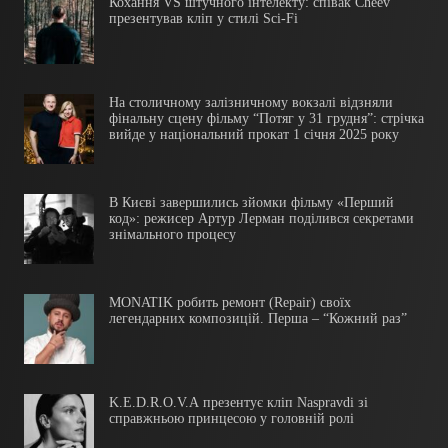
Кохання VS штучного інтелекту: співак Cheev
презентував кліп у стилі Sci-Fi
На столичному залізничному вокзалі відзняли
фінальну сцену фільму “Потяг у 31 грудня”: стрічка
вийде у національний прокат 1 січня 2025 року
В Києві завершились зйомки фільму «Перший
код»: режисер Артур Лерман поділився секретами
знімального процесу
MONATIK робить ремонт (Repair) своїх
легендарних композицій. Перша – “Кожний раз”
K.E.D.R.O.V.A презентує кліп Naspravdi зі
справжньою принцесою у головній ролі