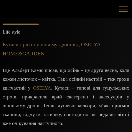
Life style
Кутаси і рюші у новому дропі від OSELYA
HOME&GARDEN
Ще Альберт Камю писав, що осінь – це друга весна, коли
кожен листочок – квітка. Так і осінній настрій – теж трохи
квітчастий у
OSELYA
. Кутаси – типові для гуцульських
строів, прикрасили край скатертин і аксесуарів у
осінньому дропі. Теплі, душевні кольори, м‘які приємні
тканини, відчуття затишку, спогади по ще недавнє літо і
вже очікування наступного.