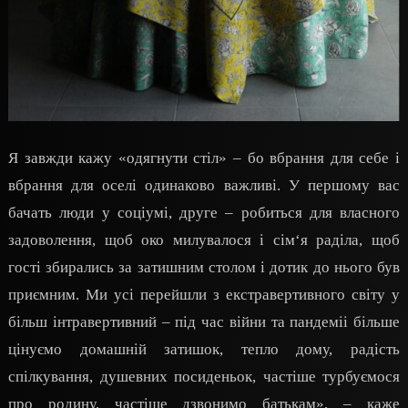
Я завжди кажу «одягнути стіл» – бо вбрання для себе і
вбрання для оселі одинаково важливі. У першому вас
бачать люди у соціумі, друге – робиться для власного
задоволення, щоб око милувалося і сім‘я раділа, щоб
гості збирались за затишним столом і дотик до нього був
приємним. Ми усі перейшли з екстравертивного світу у
більш інтравертивний – під час війни та пандеміі більше
цінуємо домашній затишок, тепло дому, радість
спілкування, душевних посиденьок, частіше турбуємося
про родину, частіше дзвонимо батькам», – каже