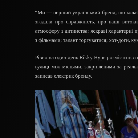
“Ми — перший український бренд, що колаб
згадали про справжність, про наші виток
атмосферу з дитинства: яскраві характерні п
з фільмами; талант торгуватися; хот-доги, ку
Рівно на один день Rikky Hype розмістить с
вулиці між місцями, закріпленими за реал
записав електрик бренду.