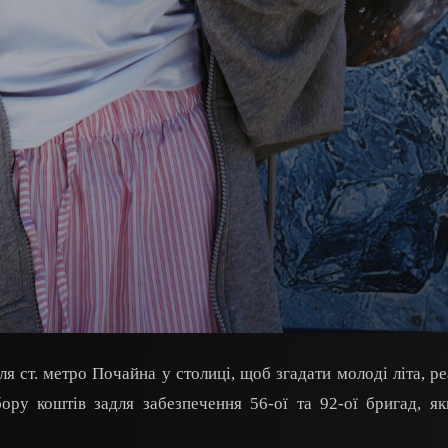
я ст. метро Почайна у столиці, щоб згадати молоді літа, ре
бору коштів задля забезпечення 56-ої та 92-ої бригад, я