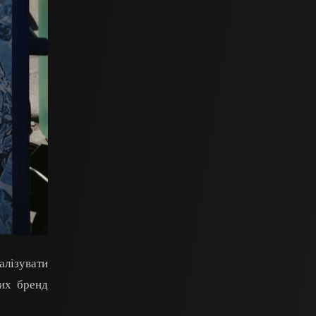
алізувати
ких бренд