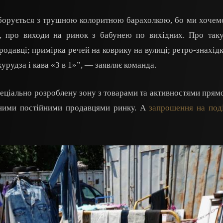
орується з трушною колоритною барахолкою, бо ми хочем
и, про виходи на ринок з бабунею по вихідних. Про так
родавці; примірка речей на коврику на вулиці; ретро-знахідк
курудза і кава «3 в 1»”, — заявляє команда.
пеціально розроблену зону з товарами та активностями прям
ьними постійними продавцями ринку. А
запрошення на под