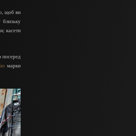
о, щоб ви
у близьку
и; касети
о посеред
ію
марки