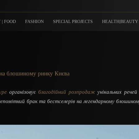
 | FOOD
FASHION
SPECIAL PROJECTS
HEALTH|BEAUTY
я на блошиному ринку Києва
ype
організовує
благодійний розпродаж
унікальних речей
непомітний брак та бестселерів на легендарному блошином