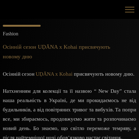
Fashion
Осінній сезон UḌĀNA x Kohai присвячують
новому дню
Осінній сезон
UḌĀNA x Kohai
присвячують новому дню.
Натхненням для колекції та її назвою “ New Day” стала
наша реальність в Україні, де ми прокидаємось не від
будильників, а від повітряних тривог та вибухів. Та попри
все, ми збираємось, продовжуємо жити та розпочинаємо
новий день. Бо знаємо, що світло переможе темряву, а
після найтемнішої ночі обов’язково настає світанок.