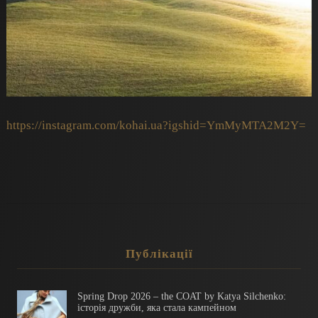
https://instagram.com/kohai.ua?igshid=YmMyMTA2M2Y=
Публікації
Spring Drop 2026 – the COAT by Katya Silchenko:
історія дружби, яка стала кампейном