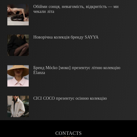
Обійми сонця, невагомість, відкритість — ми
чекали літа
Новорічна колекція бренду SAYYA
Бренд Mócko [моко] презентує літню колекцію
Élanza
CICI COCO презентує осінню колекцію
CONTACTS