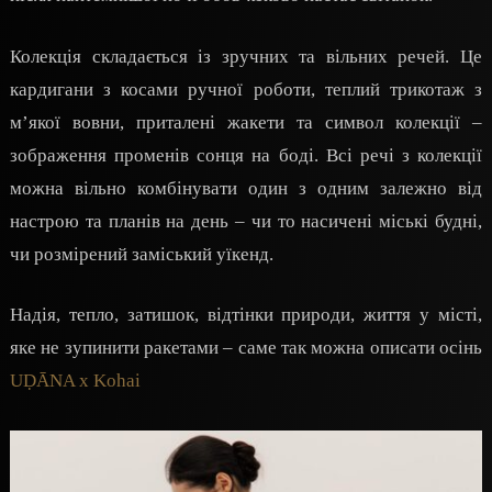
Колекція складається із зручних та вільних речей. Це
кардигани з косами ручної роботи, теплий трикотаж з
м’якої вовни, приталені жакети та символ колекції –
зображення променів сонця на боді. Всі речі з колекції
можна вільно комбінувати один з одним залежно від
настрою та планів на день – чи то насичені міські будні,
чи розмірений заміський уїкенд.
Надія, тепло, затишок, відтінки природи, життя у місті,
яке не зупинити ракетами – саме так можна описати осінь
UḌĀNA x Kohai