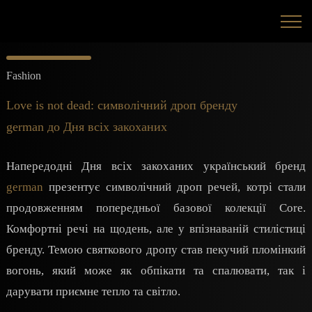
Fashion
Love is not dead: символічний дроп бренду
german до Дня всіх закоханих
Напередодні Дня всіх закоханих український бренд
german
презентує символічний дроп речей, котрі стали
продовженням попередньої базової колекції Core.
Комфортні речі на щодень, але у впізнаваній стилістиці
бренду. Темою святкового дропу став пекучий пломінкий
вогонь, який може як обпікати та спалювати, так і
дарувати приємне тепло та світло.