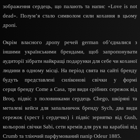
зображення сердець, що палають та напис «Love is not
dead». Полумʼя стало символом сили кохання в цьому
дропі.
Окрім власного дропу речей german обʼєдналися з
іншими українськими брендами, щоб запропонувати
аудиторії зібрати найкращі подарунки для себе чи коханої
людини в одному місці. На період свята на сайті бренду
будуть представлені силіконові свічки у формі
серця бренду Come a Casa, три види срібних сережок від
Broq, підвіс з половинками сердець Chego, шкіряні та
металеві кейси для запальничок бренду Sych, два види
сережок (хрест і сердечко) і підвіс зернятко від Gush,
кольорові свічки Sabi, сети кремів для рук на карабіні від
Crumb та тліючий парфумований папір Odeur 1885.