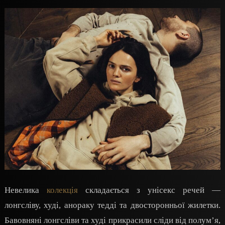
Невелика
колекція
складається з унісекс речей —
лонгсліву, худі, анораку тедді та двосторонньої жилетки.
Бавовняні лонгсліви та худі прикрасили сліди від полумʼя,