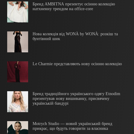
Бренд AMBITNA презентує осінню колекцію
натхненну трендом на office-core
Нова колекція від WONÀ by WONÀ: розкіш та
бунтівний шик
Le Charmie представляють нову осінню колекцію
Бренд традиційного українського одягу Etnodim
презентував нову вишиванку, присвячену
українській бандурі
Motrych Studio — новий український бренд
прикрас, що будуть говорити за власника