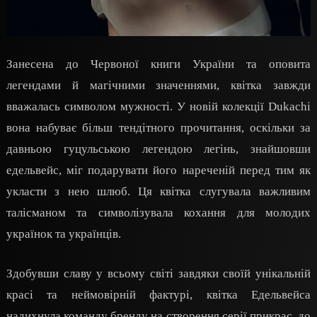
Занесена до Червоної книги України та оповита
легендами й магічними значеннями, квітка завжди
вважалась символом мужності. У новій колекції Dukachi
вона набуває більш тендітного прочитання, оскільки за
давньою гуцульською легендою легінь, знайшовши
едельвейс, міг подарувати його нареченій перед тим як
укласти з нею шлюб. Ця квітка слугувала важливим
талісманом та символізувала кохання для молодих
українок та українців.
Здобувши славу у всьому світі завдяки своїй унікальній
красі та неймовірній фактурі, квітка Едельвейса
надихнула команду бренду на створення серії прикрас, до