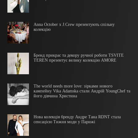
Anna October x J.Crew презентують спільну
колекцію
Бренд прикрас та декору ручної роботи TSVITE
TEREN презентує велику колекцію AMORE
The world needs more love: зірками нового
кампейну Vika Adamska стали Андрій YoungChef та
його дівчина Христина
Нова колекція бренду Андре Тана RDNT стала
сенсацією Тижня моди у Парижі