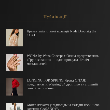
Публікації
Презентація літньої колекції Nude Drop від the
COAT
WONÁ by Woná Concept x Orxata представляють
«Гру в хованки» — одна прикраса, безліч
можливостей
LONGING FOR SPRING: бренд O.TAJE
представляє Pre-Spring’24 дроп про внутрішній
спокій та глибину
Хвиля легкості у відповідь на складні часи: нова
колекція GASANOVA