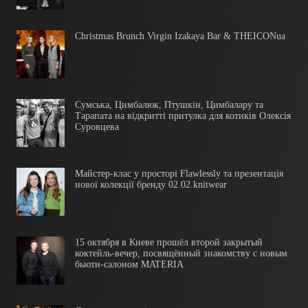
Christmas Brunch Virgin Izakaya Bar & THEICONua
Сумська, Цимбалюк, Птушкін, Цимбалару та
Тарапата на відкритті притулка для котиків Олексія
Суровцева
Майстер-клас у просторі Flawlessly та презентація
нової колекції бренду 02.02.knitwear
15 октября в Киеве прошёл второй закрытый
коктейль-вечер, посвящённый знакомству с новым
бьюти-салоном MATERIA