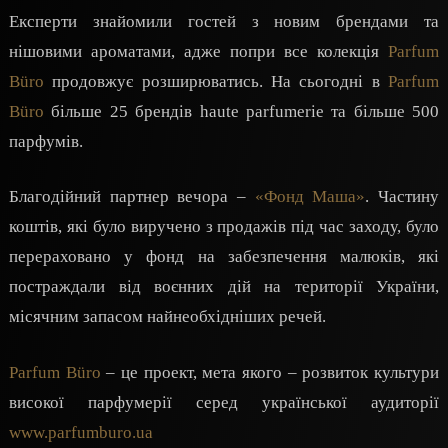
Експерти знайомили гостей з новим брендами та
нішовими ароматами, адже попри все колекція
Parfum
Büro
продовжує розширюватись. На сьогодні в
Parfum
Büro
більше 25 брендів haute parfumerie та більше 500
парфумів.
Благодійний партнер вечора –
«Фонд Маша»
. Частину
коштів, які було виручено з продажів під час заходу, було
перераховано у фонд на забезпечення малюків, які
постраждали від воєнних дій на території України,
місячним запасом найнеобхідніших речей.
Parfum Büro
– це проект, мета якого – розвиток культури
високої парфумерії серед української аудиторії
www.parfumburo.ua